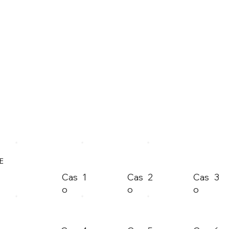
E
Cas
1
Cas
2
Cas
3
o
o
o