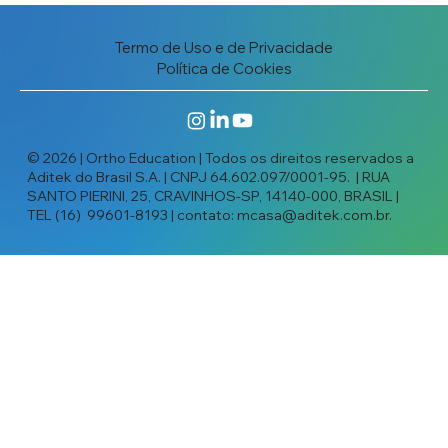
Termo de Uso e de Privacidade
Política de Cookies
© 2026 | Ortho Education | Todos os direitos reservados a
Aditek do Brasil S.A. | CNPJ 64.602.097/0001-95. | RUA
SANTO PIERINI, 25, CRAVINHOS-SP, 14140-000, BRASIL |
TEL (16) 99601-8193 | contato:
mcasa@aditek.com.br
.