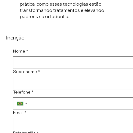
prática, como essas tecnologias estão
transformando tratamentos e elevando
padrões na ortodontia.
Incrição
Nome
*
Sobrenome
*
Telefone
*
Email
*
Endereço de várias linhas
País/região
*