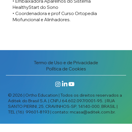
‣ ⁠⁠Embaixadora Aparelhos do Sistema
HealthyStart do Sono
‣ Coordenadora e prof Curso Ortopedia
Miofuncional e Alinhadores.
Termo de Uso e de Privacidade
Política de Cookies
© 2026 | Ortho Education | Todos os direitos reservados a
Aditek do Brasil S.A. | CNPJ 64.602.097/0001-95. | RUA
SANTO PIERINI, 25, CRAVINHOS-SP, 14140-000, BRASIL |
TEL (16) 99601-8193 | contato:
mcasa@aditek.com.br
.