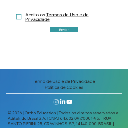
Aceito os
Termos de Uso e de
Privacidade
Enviar
Termo de Uso e de Privacidade
Política de Cookies
© 2026 | Ortho Education | Todos os direitos reservados a
Aditek do Brasil S.A. | CNPJ 64.602.097/0001-95. | RUA
SANTO PIERINI, 25, CRAVINHOS-SP, 14140-000, BRASIL |