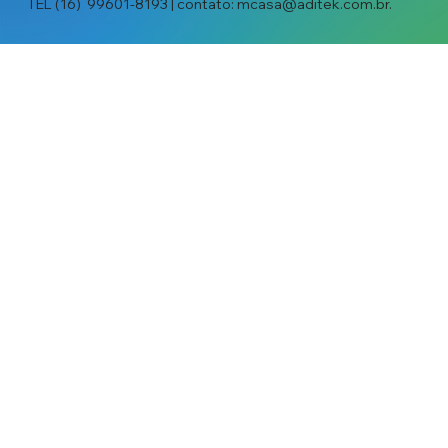
TEL (16) 99601-8193 | contato:
mcasa@aditek.com.br
.