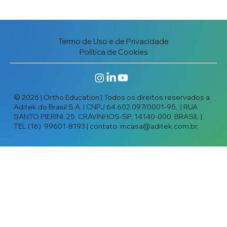
Termo de Uso e de Privacidade
Política de Cookies
© 2026 | Ortho Education | Todos os direitos reservados a
Aditek do Brasil S.A. | CNPJ 64.602.097/0001-95. | RUA
SANTO PIERINI, 25, CRAVINHOS-SP, 14140-000, BRASIL |
TEL (16) 99601-8193 | contato:
mcasa@aditek.com.br
.