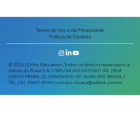
Termo de Uso e de Privacidade
Política de Cookies
© 2026 | Ortho Education | Todos os direitos reservados a
Aditek do Brasil S.A. | CNPJ 64.602.097/0001-95. | RUA
SANTO PIERINI, 25, CRAVINHOS-SP, 14140-000, BRASIL |
TEL (16) 99601-8193 | contato:
mcasa@aditek.com.br
.