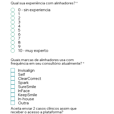
Qual sua experiência com alinhadores?
*
0 - sin experiencia
1
2
3
4
5
6
7
8
9
10 - muy experto
Quais marcas de alinhadores usa com
O
frequência em seu consultório atualmente?
*
b
Invisalign
r
i
Self
g
ClearCorrect
a
Spark
t
SureSmile
ó
InFace
r
KeepSmile
i
In-house
o
Outra
Aceita enviar 2 casos clínicos assim que
receber o acesso a plataforma?