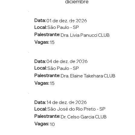
diciembre
Data:
01 de dez. de 2026
Start Now
Local:
São Paulo - SP
Palestrante:
Dra. Livia Panucci
CLUB
Vagas:
15
Data:
04 de dez. de 2026
Start Now
Local:
São Paulo - SP
Palestrante:
Dra. Elaine Takehara
CLUB
Vagas:
15
Data:
14 de dez. de 2026
Start Now
Local:
São José do Rio Preto - SP
Palestrante:
Dr. Celso Garcia
CLUB
Vagas:
10