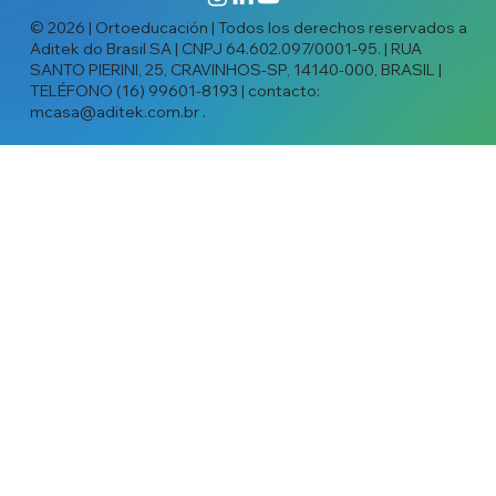
© 2026 | Ortoeducación | Todos los derechos reservados a
Aditek do Brasil SA | CNPJ 64.602.097/0001-95. | RUA
SANTO PIERINI, 25, CRAVINHOS-SP, 14140-000, BRASIL |
TELÉFONO (16) 99601-8193 | contacto:
mcasa@aditek.com.br
.