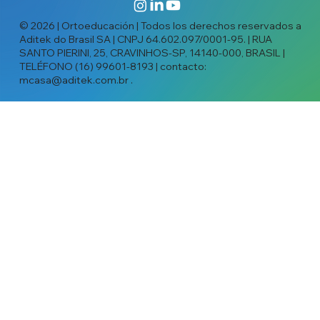
© 2026 | Ortoeducación | Todos los derechos reservados a
Aditek do Brasil SA | CNPJ 64.602.097/0001-95. | RUA
SANTO PIERINI, 25, CRAVINHOS-SP, 14140-000, BRASIL |
TELÉFONO (16) 99601-8193 | contacto:
mcasa@aditek.com.br
.