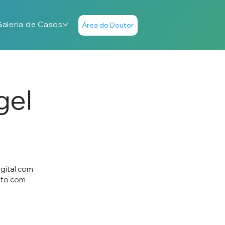
Galeria de Casos
Área do Doutor
gel
igital com
nto com