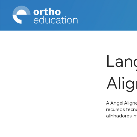
Lan
Alig
A Angel Align
recursos tecn
alinhadores inv