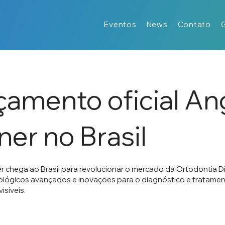
Eventos
News
Contato
çamento oficial An
ner no Brasil
er chega ao Brasil para revolucionar o mercado da Ortodontia D
ológicos avançados e inovações para o diagnóstico e tratame
isíveis.