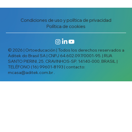
Condiciones de uso y política de privacidad
Política de cookies
© 2026 | Ortoeducación | Todos los derechos reservados a
Aditek do Brasil SA | CNPJ 64.602.097/0001-95. | RUA
SANTO PIERINI, 25, CRAVINHOS-SP, 14140-000, BRASIL |
TELÉFONO (16) 99601-8193 | contacto:
mcasa@aditek.com.br
.