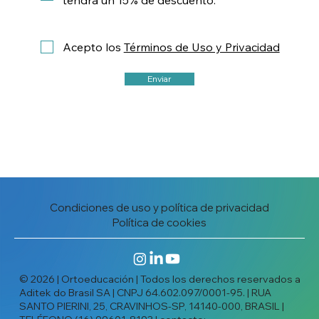
tendrá un 15% de descuento.
Acepto los
Términos de Uso y Privacidad
Enviar
Condiciones de uso y política de privacidad
Política de cookies
© 2026 | Ortoeducación | Todos los derechos reservados a
Aditek do Brasil SA | CNPJ 64.602.097/0001-95. | RUA
SANTO PIERINI, 25, CRAVINHOS-SP, 14140-000, BRASIL |