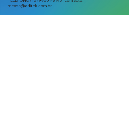
TELÉFONO (16) 99601-8193 | contacto:
mcasa@aditek.com.br
.