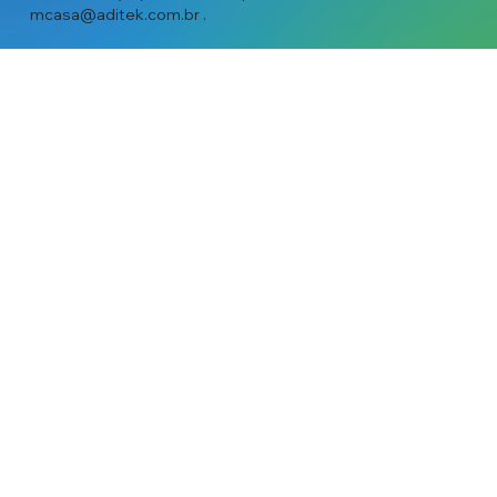
mcasa@aditek.com.br
.