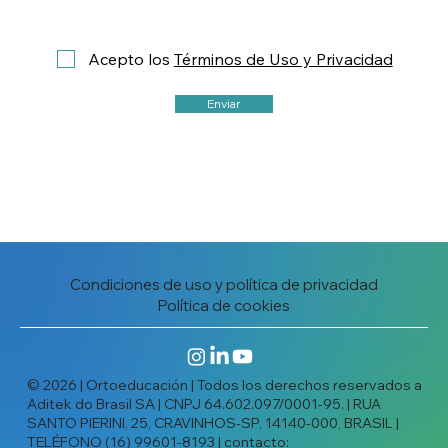
Acepto los
Términos de Uso y Privacidad
Enviar
Condiciones de uso y política de privacidad
Política de cookies
© 2026 | Ortoeducación | Todos los derechos reservados a
Aditek do Brasil SA | CNPJ 64.602.097/0001-95. | RUA
SANTO PIERINI, 25, CRAVINHOS-SP, 14140-000, BRASIL |
TELÉFONO (16) 99601-8193 | contacto: